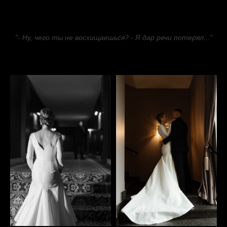
"- Ну, чего ты не восхищаешься? - Я дар речи потерял..."